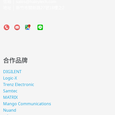
信箱 │
sales@haleytech.com
地址 │ 新竹市關新路27號18樓之2
合作品牌
DIGILENT
Logic-X
Trenz Electronic
Samtec
MATRIX
Mango Communications
Nuand