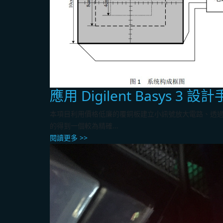
應用 Digilent Basys 3
本項目利用價格低廉的覆銅板建立小訊號放大電路、透過 D
的得到一個較為精確...
閱讀更多 >>