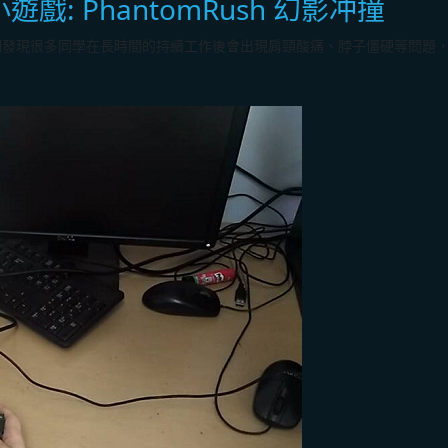
設計小遊戲: PhantomRush 幻影冲撞
們發現很多同學在長時間的持續工作後會出現肩頸酸痛、脖子僵硬等問題