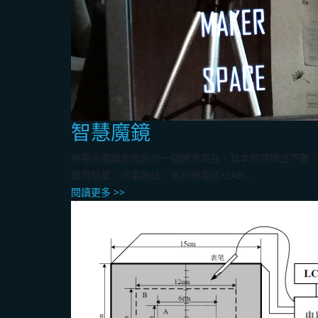
智慧魔鏡
樹莓派魔鏡是國外的一個開源項目、其本質原理並不難
實現簡單、效果酷炫。基於樹莓派+LAB...
閱讀更多 >>