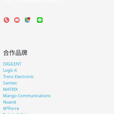
地址 │ 新竹市關新路27號18樓之2
合作品牌
DIGILENT
Logic-X
Trenz Electronic
Samtec
MATRIX
Mango Communications
Nuand
M³Force