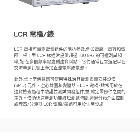
LCR 電橋/錶
LCR 電橋可量測電氣組件的阻抗參數,例如電感、電容和電
阻。桌上型 LCR 錶通常提供超過 100 kHz 的可選測試頻
率,能 在多個頻率點處創建資料點。它們通常包含選配以在
交流量測訊號上疊加直流電壓或電流。
此外,桌上型儀錶還可使用特殊治具量測表面安裝設備
(SMD) 元件、空心線圈和變壓器。LCR 電橋/錶常用於在
進貨檢查過程中驗證並測試開發組件,並 確定零部件之間的
差異。借助快速量測功能縮短測試時間,透過分箱介面控制
處理器/分類器,LCR 電橋/錶還可用於生產設施