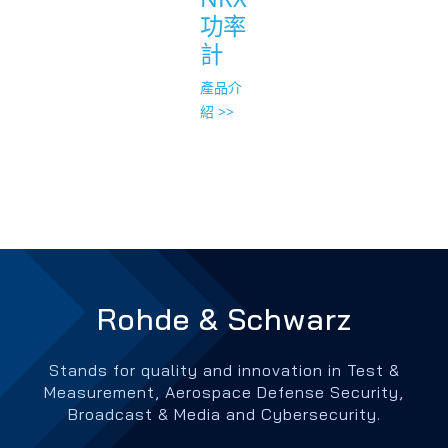
功率
計
產品介
紹 >>
Rohde & Schwarz
Stands for quality and innovation in Test &
Measurement, Aerospace Defense Security,
Broadcast & Media and Cybersecurity.