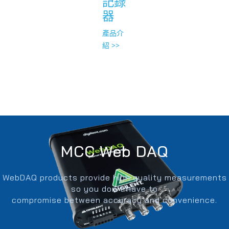
記錄
器
產品介
紹 >>
MCC Web DAQ
WebDAQ products provide high quality measurements
so you don’t have to
compromise between accuracy and convenience.