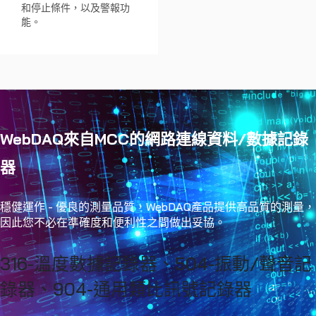
和停止條件，以及警報功
能。
WebDAQ來自MCC的網路連線資料/數據記錄
器
穩健運作 - 優良的測量品質，WebDAQ產品提供高品質的測量，
因此您不必在準確度和便利性之間做出妥協。
316-溫度數據記錄器、504-振動/聲音記
錄器、904-通用類比訊號記錄器