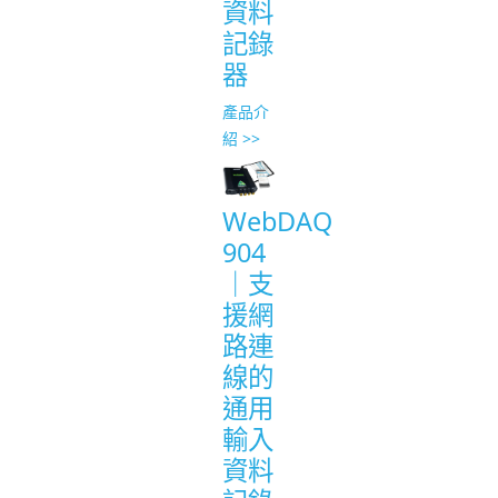
資料
記錄
器
產品介
紹 >>
WebDAQ
904
｜支
援網
路連
線的
通用
輸入
資料