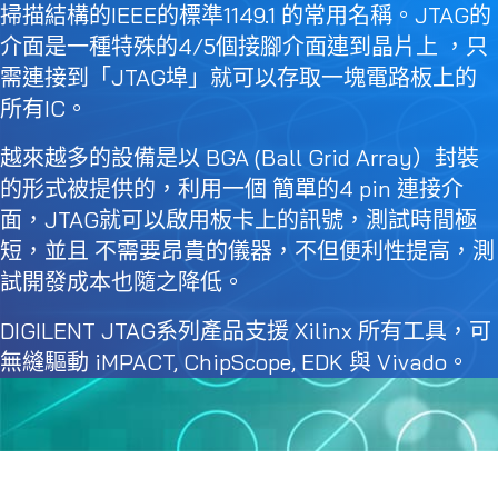
掃描結構的IEEE的標準1149.1 的常⽤名稱。JTAG的
介⾯是⼀種特殊的4/5個接腳介⾯連到晶⽚上 ，只
需連接到「JTAG埠」就可以存取⼀塊電路板上的
所有IC。
越來越多的設備是以 BGA (Ball Grid Array）封裝
的形式被提供的，利⽤⼀個 簡單的4 pin 連接介
⾯，JTAG就可以啟⽤板卡上的訊號，測試時間極
短，並且 不需要昂貴的儀器，不但便利性提⾼，測
試開發成本也隨之降低。
DIGILENT JTAG系列產品⽀援 Xilinx 所有⼯具，可
無縫驅動 iMPACT, ChipScope, EDK 與 Vivado。