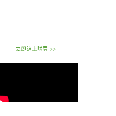
穩定的品質 合理的價格
與市⾯上其他品牌相⽐，Digilent的售價是最划算的，產品品質
也十分穩定，是您進⾏研究與商業開發時的好選擇。
立即線上購買 >>