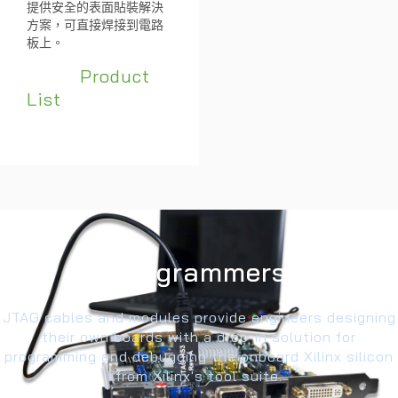
提供安全的表面貼裝解決
方案，可直接焊接到電路
板上。
Product
List
Programmers
JTAG cables and modules provide engineers designing
their own boards with a drop-in solution for
programming and debugging the onboard Xilinx silicon
from Xilinx's tool suite.