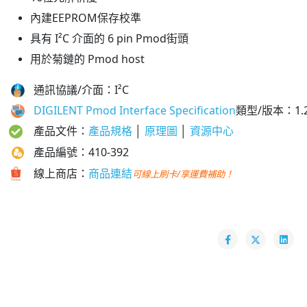
內建EEPROM保存校準
具有 I²C 介面的 6 pin Pmod街頭
用於菊鏈的 Pmod host
通訊協議/介面：I²C
DIGILENT Pmod Interface Specification
類型/版本
：1.2
產品文件：
產品規格
│
原理圖
│
資源中心
產品編號：410-392
線上商店：
商品連結
可線上刷卡/享運費補助！